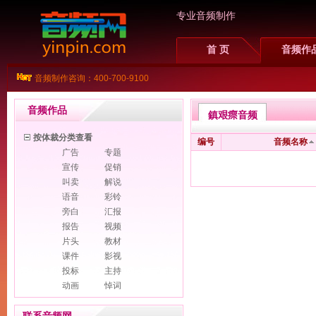
专业音频制作
首 页
音频作
音频制作咨询：400-700-9100
音频作品
鎮艰瘝音频
按体裁分类查看
编号
音频名称
广告
专题
宣传
促销
叫卖
解说
语音
彩铃
旁白
汇报
报告
视频
片头
教材
课件
影视
投标
主持
动画
悼词
Flash
多媒体
PPT
幻灯片