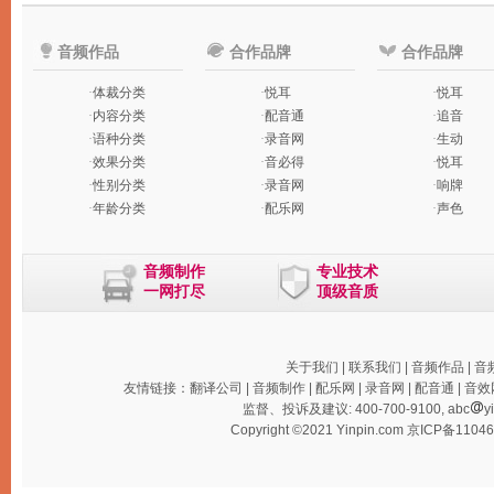
音频作品
合作品牌
合作品牌
·
体裁分类
·
悦耳
·
悦耳
·
内容分类
·
配音通
·
追音
·
语种分类
·
录音网
·
生动
·
效果分类
·
音必得
·
悦耳
·
性别分类
·
录音网
·
响牌
·
年龄分类
·
配乐网
·
声色
音频制作
专业技术
一网打尽
顶级音质
关于我们
|
联系我们
|
音频作品
|
音
友情链接：
翻译公司
|
音频制作
|
配乐网
|
录音网
|
配音通
|
音效
监督、投诉及建议: 400-700-9100, abc
y
Copyright ©2021 Yinpin.com
京ICP备1104