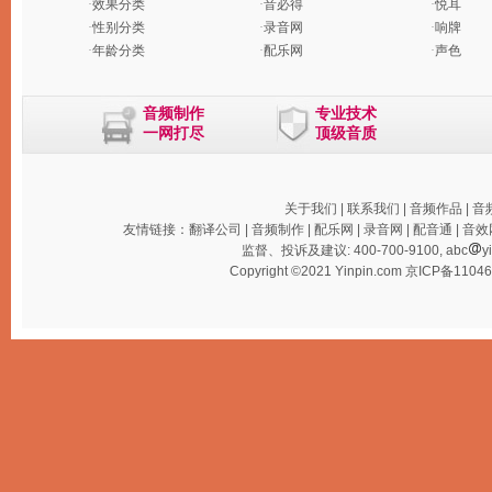
·
效果分类
·
音必得
·
悦耳
·
性别分类
·
录音网
·
响牌
·
年龄分类
·
配乐网
·
声色
音频制作
专业技术
一网打尽
顶级音质
关于我们
|
联系我们
|
音频作品
|
音
友情链接：
翻译公司
|
音频制作
|
配乐网
|
录音网
|
配音通
|
音效
监督、投诉及建议: 400-700-9100, abc
y
Copyright ©2021 Yinpin.com
京ICP备1104