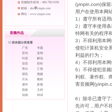
音频制作咨询：400-700-9100
(yinpin.c
邮箱：abc
yinpin.com
用户在使用本网
网址：www.yinpin.com
1）遵守所有适
2）遵守本使用
特网有关的程序
音频作品
3）不得利用本
按体裁分类查看
侵犯计算机安全
广告
专题
宣传
促销
利益的行为；
叫卖
解说
4）不得利用本
语音
彩铃
旁白
汇报
5）不得侵犯音频网
报告
视频
利权、著作权、
片头
教材
害音频网(yinp
课件
影视
投标
主持
动画
悼词
6）除非已遵守了本
Flash
多媒体
先许可，用户不
PPT
幻灯片
按内容分类查看