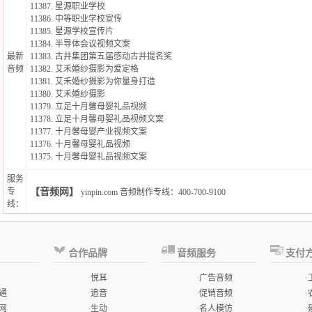
11387.
星源职业学校
11386.
中等职业学校宣传
11385.
星源学校宣传片
11384.
半导体会议视频文案
最新
11383.
古井集团第五届感动古井提名奖
音频
11382.
艾禾婚纱摄影为爱定格
11381.
艾禾婚纱摄影为你量身打造
11380.
艾禾婚纱摄影
11379.
立足十月馨母婴礼品视频
11378.
立足十月馨母婴礼品视频文案
11377.
十月馨母婴产业视频文案
11376.
十月馨母婴礼品视频
11375.
十月馨母婴礼品视频文案
服务
专
【音频网】
yinpin.com
音频制作专线
：400-700-9100
线：
合作品牌
音频服务
支付
·
悦耳
·
广告音频
·
通
·
追音
·
促销音频
·
网
·
生动
·
名人模仿
·