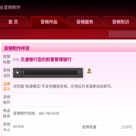
业音频制作
首 页
音频作品
音频服务
音频知识
音频制作样音
音频
交通银行您的财富管理银行
678.
标题
音频
试听
00:00
/
00:41
温馨
浏览器“极速模式”不支持播放音频，在地址栏末端更改后即可。
提示
音频
制作
电话
音频制作热线：400-700-9100
联系
音频
647KB
音频热度
2129℃
大小