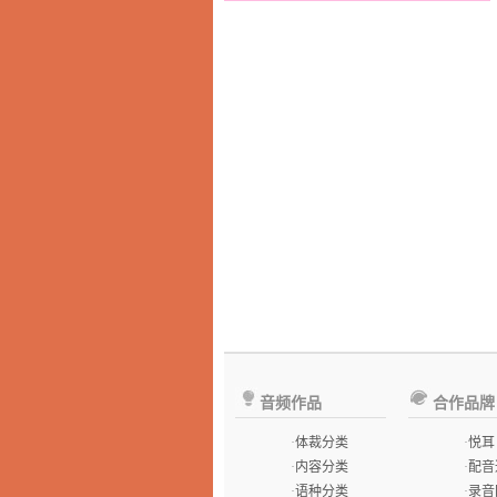
音频作品
合作品牌
·
体裁分类
·
悦耳
·
内容分类
·
配音
·
语种分类
·
录音