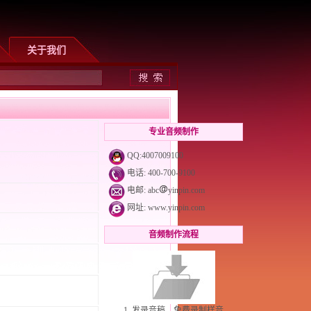
关于我们
专业音频制作
QQ:4007009100
电话: 400-700-9100
电邮: abc
yinpin.com
网址:
www.yinpin.com
音频制作流程
1. 发录音稿，免费录制样音