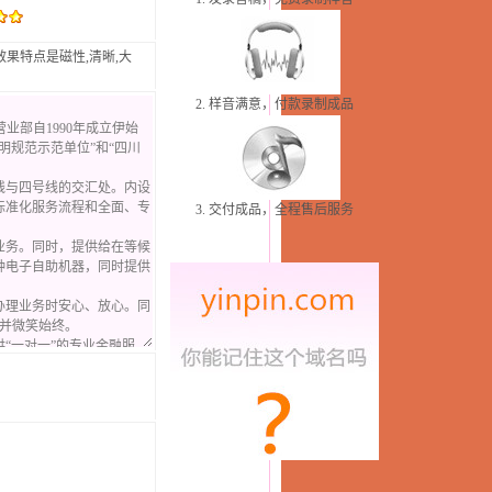
果特点是磁性,清晰,大
2. 样音满意，付款录制成品
3. 交付成品，全程售后服务