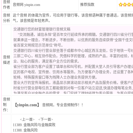
音频
音频网
yinpin.com
推荐指数
作者
音频
这个音频 的体裁为宣传，可应用于银行等，该音频语种属于普通话，该音频效
分析
气，该音频是年轻男声。
音频
描述
音频
制
【yinpin.com】
音频网
，
专业音频制作！
！
作：
<
上一首
> <
下一首
>
11389.
金融风险与金融腐败
11388.
金融风险