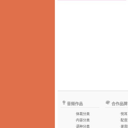
音频作品
合作品牌
·
体裁分类
·
悦耳
·
内容分类
·
配音
·
语种分类
·
录音