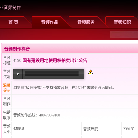
业音频制作
首 页
音频作品
音频服务
音频知识
音频制作样音
音频
国有建设用地使用权拍卖出让公告
4158.
标题
音频
试听
00:00
/
00:28
温馨
浏览器“极速模式”不支持播放音频，在地址栏末端更改后即可。
提示
音频
制作
电话
音频制作热线：400-700-9100
联系
音频
438KB
音频热度
2391℃
大小