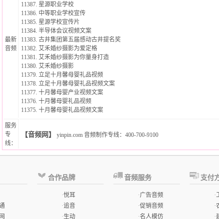
11387.
星源职业学校
11386.
中等职业学校宣传
11385.
星源学校宣传片
11384.
半导体会议视频文案
最新
11383.
古井集团第五届感动古井提名奖
音频
11382.
艾禾婚纱摄影为爱定格
11381.
艾禾婚纱摄影为你量身打造
11380.
艾禾婚纱摄影
11379.
立足十月馨母婴礼品视频
11378.
立足十月馨母婴礼品视频文案
11377.
十月馨母婴产业视频文案
11376.
十月馨母婴礼品视频
11375.
十月馨母婴礼品视频文案
服务
专
【音频网】
yinpin.com
音频制作专线
：400-700-9100
线：
合作品牌
音频服务
支付
·
悦耳
·
广告音频
·
通
·
追音
·
促销音频
·
网
·
生动
·
名人模仿
·