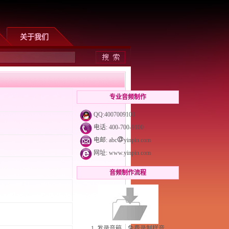
关于我们
专业音频制作
QQ:4007009100
电话: 400-700-9100
电邮: abc
yinpin.com
网址:
www.yinpin.com
音频制作流程
1. 发录音稿，免费录制样音