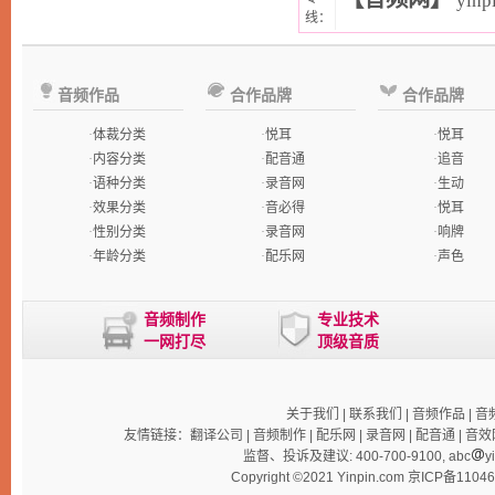
yinp
线：
音频作品
合作品牌
合作品牌
·
体裁分类
·
悦耳
·
悦耳
·
内容分类
·
配音通
·
追音
·
语种分类
·
录音网
·
生动
·
效果分类
·
音必得
·
悦耳
·
性别分类
·
录音网
·
响牌
·
年龄分类
·
配乐网
·
声色
音频制作
专业技术
一网打尽
顶级音质
关于我们
|
联系我们
|
音频作品
|
音
友情链接：
翻译公司
|
音频制作
|
配乐网
|
录音网
|
配音通
|
音效
监督、投诉及建议: 400-700-9100, abc
y
Copyright ©2021 Yinpin.com
京ICP备1104