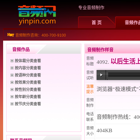
专业音频制作
首 页
音频作
音频制作咨询：400-700-9100
音频作品
音频制作样音
音频
以后生活
按体裁分类查看
4092.
标题
按内容分类查看
音频
按语种分类查看
试听
按效果分类查看
00:00
/
00:25
温馨
浏览器“极速模式
按性别分类查看
提示
按年龄分类查看
音频
按节庆分类查看
制作
电话
音频制作热线：400-
联系
音频
404KB
大小