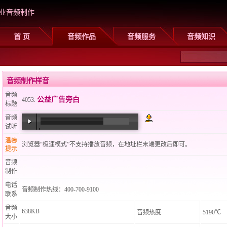
业音频制作
首 页
音频作品
音频服务
音频知识
音频制作样音
音频
公益广告旁白
4053.
标题
音频
试听
00:00
/
00:40
温馨
浏览器“极速模式”不支持播放音频，在地址栏末端更改后即可。
提示
音频
制作
电话
音频制作热线：400-700-9100
联系
音频
638KB
音频热度
5190℃
大小