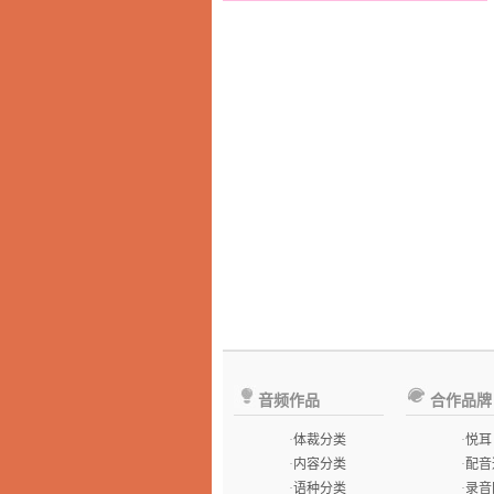
音频作品
合作品牌
·
体裁分类
·
悦耳
·
内容分类
·
配音
·
语种分类
·
录音