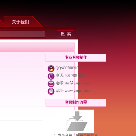
关于我们
专业音频制作
QQ:4007009100
电话: 400-700-9100
电邮: abc
yinpin.com
网址:
www.yinpin.com
音频制作流程
1. 发录音稿，免费录制样音