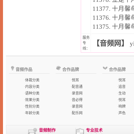
11377.
十月馨
11376.
十月馨
11375.
十月馨
服务
【音频网】
y
专
线：
音频作品
合作品牌
合作品牌
·
体裁分类
·
悦耳
·
悦耳
·
内容分类
·
配音通
·
追音
·
语种分类
·
录音网
·
生动
·
效果分类
·
音必得
·
悦耳
·
性别分类
·
录音网
·
响牌
·
年龄分类
·
配乐网
·
声色
音频制作
专业技术