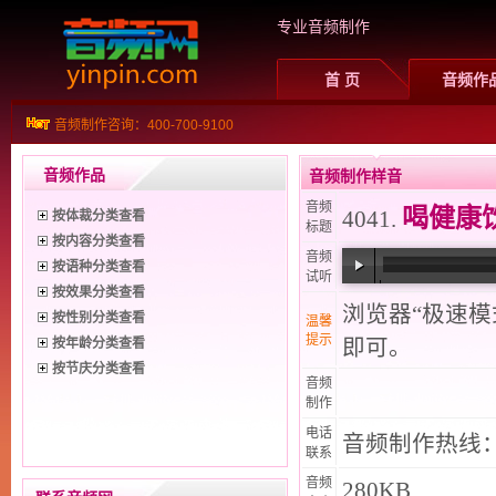
专业音频制作
首 页
音频作
音频制作咨询：400-700-9100
音频作品
音频制作样音
音频
喝健康
4041.
按体裁分类查看
标题
按内容分类查看
音频
按语种分类查看
试听
按效果分类查看
00:00
/
00:17
浏览器“极速
按性别分类查看
温馨
提示
按年龄分类查看
即可。
按节庆分类查看
音频
制作
电话
音频制作热线：40
联系
音频
280KB