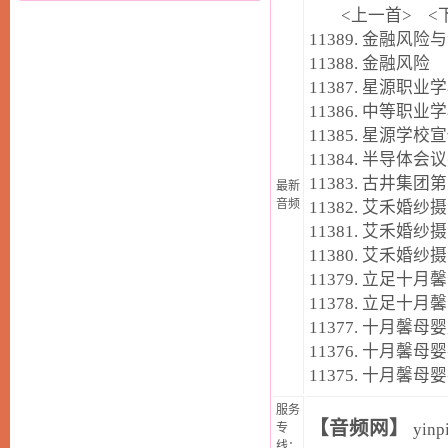
<
上一首
> <
11389.
金融风险与
11388.
金融风险
11387.
星源职业学
11386.
中等职业学
11385.
星源学校宣
11384.
半导体会议
11383.
古井集团第
最新
音频
11382.
艾禾婚纱摄
11381.
艾禾婚纱摄
11380.
艾禾婚纱摄
11379.
立足十月馨
11378.
立足十月馨
11377.
十月馨母婴
11376.
十月馨母婴
11375.
十月馨母婴
服务
【音频网】
yinp
专
线：