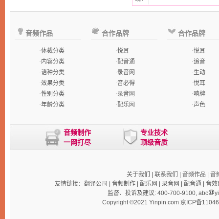
音频作品
合作品牌
合作品牌
·
体裁分类
·
悦耳
·
悦耳
·
内容分类
·
配音通
·
追音
·
语种分类
·
录音网
·
生动
·
效果分类
·
音必得
·
悦耳
·
性别分类
·
录音网
·
响牌
·
年龄分类
·
配乐网
·
声色
音频制作
专业技术
一网打尽
顶级音质
关于我们
|
联系我们
|
音频作品
|
音
友情链接：
翻译公司
|
音频制作
|
配乐网
|
录音网
|
配音通
|
音效
监督、投诉及建议: 400-700-9100, abc
y
Copyright ©2021 Yinpin.com
京ICP备1104