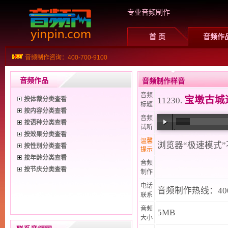
专业音频制作
首 页
音频作
音频制作咨询：400-700-9100
音频作品
音频制作样音
音频
宝墩古城
按体裁分类查看
11230.
标题
按内容分类查看
音频
按语种分类查看
试听
按效果分类查看
00:00
/
02:08
温馨
浏览器“极速模式
按性别分类查看
提示
按年龄分类查看
音频
按节庆分类查看
制作
电话
音频制作热线：400-
联系
音频
5MB
大小