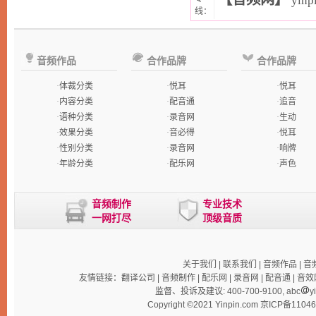
yinp
线：
音频作品
合作品牌
合作品牌
·
体裁分类
·
悦耳
·
悦耳
·
内容分类
·
配音通
·
追音
·
语种分类
·
录音网
·
生动
·
效果分类
·
音必得
·
悦耳
·
性别分类
·
录音网
·
响牌
·
年龄分类
·
配乐网
·
声色
音频制作
专业技术
一网打尽
顶级音质
关于我们
|
联系我们
|
音频作品
|
音
友情链接：
翻译公司
|
音频制作
|
配乐网
|
录音网
|
配音通
|
音效
监督、投诉及建议: 400-700-9100, abc
y
Copyright ©2021 Yinpin.com
京ICP备1104