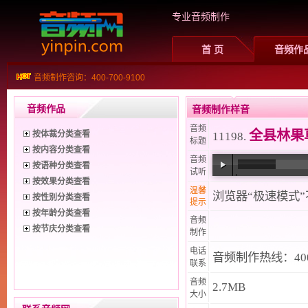
专业音频制作
首 页
音频作
音频制作咨询：400-700-9100
音频作品
音频制作样音
音频
全县林果
按体裁分类查看
11198.
标题
按内容分类查看
音频
按语种分类查看
试听
按效果分类查看
00:00
/
01:27
温馨
浏览器“极速模式
按性别分类查看
提示
按年龄分类查看
音频
按节庆分类查看
制作
电话
音频制作热线：400-
联系
音频
2.7MB
大小