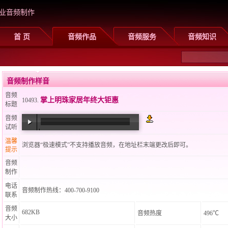
业音频制作
首 页
音频作品
音频服务
音频知识
音频制作样音
音频
掌上明珠家居年终大钜惠
10493.
标题
音频
试听
00:00
/
00:28
温馨
浏览器“极速模式”不支持播放音频，在地址栏末端更改后即可。
提示
音频
制作
电话
音频制作热线：400-700-9100
联系
音频
682KB
音频热度
496℃
大小