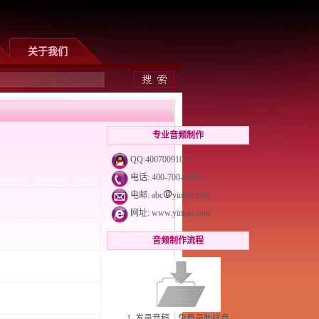
关于我们
专业音频制作
QQ:4007009100
电话: 400-700-9100
电邮: abc
yinpin.com
网址:
www.yinpin.com
音频制作流程
1. 发录音稿，免费录制样音