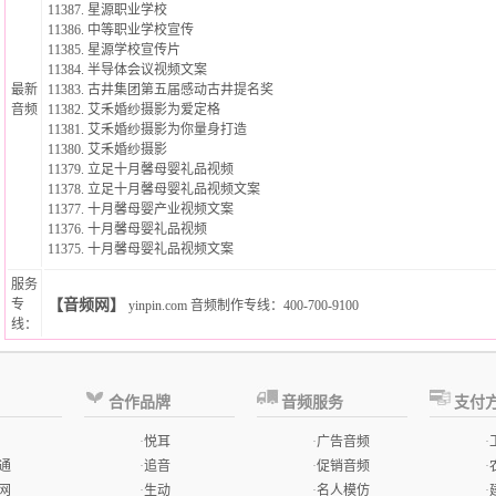
11387.
星源职业学校
11386.
中等职业学校宣传
11385.
星源学校宣传片
11384.
半导体会议视频文案
最新
11383.
古井集团第五届感动古井提名奖
音频
11382.
艾禾婚纱摄影为爱定格
11381.
艾禾婚纱摄影为你量身打造
11380.
艾禾婚纱摄影
11379.
立足十月馨母婴礼品视频
11378.
立足十月馨母婴礼品视频文案
11377.
十月馨母婴产业视频文案
11376.
十月馨母婴礼品视频
11375.
十月馨母婴礼品视频文案
服务
专
【音频网】
yinpin.com
音频制作专线
：400-700-9100
线：
合作品牌
音频服务
支付
·
悦耳
·
广告音频
·
通
·
追音
·
促销音频
·
网
·
生动
·
名人模仿
·