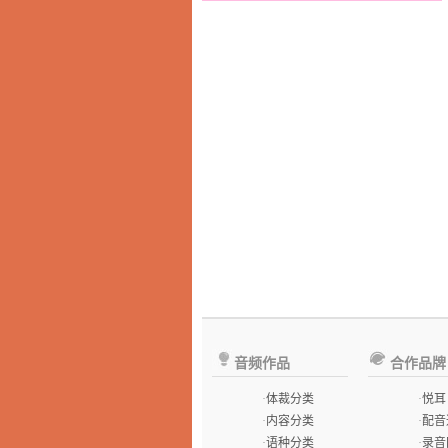
音频作品
合作品牌
·
体裁分类
·
悦耳
·
内容分类
·
配音
·
语种分类
·
录音