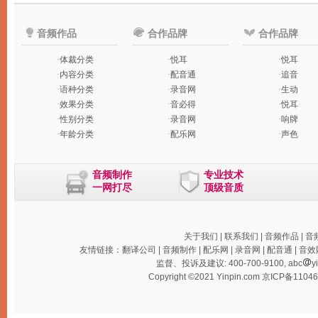
音频作品
合作品牌
合作品牌
·
体裁分类
·
悦耳
·
悦耳
·
内容分类
·
配音通
·
追音
·
语种分类
·
录音网
·
生动
·
效果分类
·
音必得
·
悦耳
·
性别分类
·
录音网
·
响牌
·
年龄分类
·
配乐网
·
声色
音频制作
专业技术
一网打尽
顶级音质
关于我们
|
联系我们
|
音频作品
|
音
友情链接：
翻译公司
|
音频制作
|
配乐网
|
录音网
|
配音通
|
音效
监督、投诉及建议: 400-700-9100, abc
y
Copyright ©2021 Yinpin.com
京ICP备1104