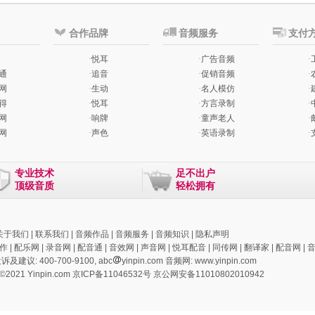
合作品牌
音频服务
支付
·
悦耳
·
广告音频
·
通
·
追音
·
促销音频
·
网
·
生动
·
名人模仿
·
得
·
悦耳
·
方言录制
·
网
·
响牌
·
童声老人
·
网
·
声色
·
英语录制
·
专业技术
足不出户
顶级音质
轻松拥有
关于我们
|
联系我们
|
音频作品
|
音频服务
|
音频知识
|
隐私声明
作
|
配乐网
|
录音网
|
配音通
|
音效网
|
声音网
|
悦耳配音
|
同传网
|
翻译家
|
配音网
|
建议: 400-700-9100, abc
yinpin.com 音频网:
www.yinpin.com
 ©2021 Yinpin.com
京ICP备11046532号
京公网安备11010802010942