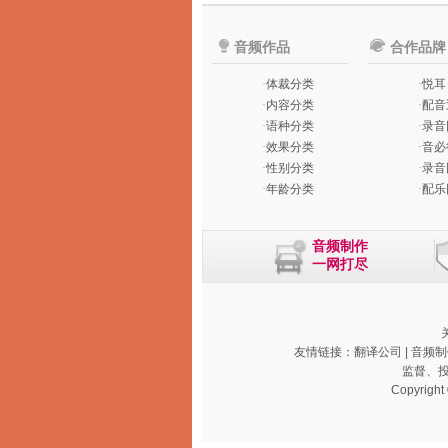
音频作品
合作品牌
·
体裁分类
·
悦耳
·
内容分类
·
配音
·
语种分类
·
录音
·
效果分类
·
音必
·
性别分类
·
录音
·
年龄分类
·
配乐
音频制作
一网打尽
友情链接：
翻译公司
|
音频制
监督、投诉及
Copyright