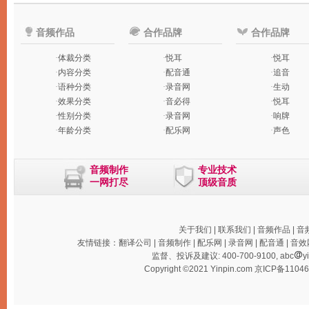
音频作品
合作品牌
合作品牌
·
体裁分类
·
悦耳
·
悦耳
·
内容分类
·
配音通
·
追音
·
语种分类
·
录音网
·
生动
·
效果分类
·
音必得
·
悦耳
·
性别分类
·
录音网
·
响牌
·
年龄分类
·
配乐网
·
声色
音频制作
专业技术
一网打尽
顶级音质
关于我们
|
联系我们
|
音频作品
|
音
友情链接：
翻译公司
|
音频制作
|
配乐网
|
录音网
|
配音通
|
音效
监督、投诉及建议: 400-700-9100, abc
y
Copyright ©2021 Yinpin.com
京ICP备1104