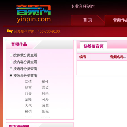
专业音频制作
首 页
音频作
音频制作咨询：400-700-9100
音频作品
娣辨儏音频
按体裁分类查看
编号
音频名称
按内容分类查看
按语种分类查看
按效果分类查看
深情
磁性
稳重
温柔
甜美
时尚
清晰
可爱
大气
激越
模仿
阳光
伤感
滑稽
幽默
诙谐