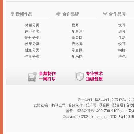
音频作品
合作品牌
合作品牌
·
体裁分类
·
悦耳
·
悦耳
·
内容分类
·
配音通
·
追音
·
语种分类
·
录音网
·
生动
·
效果分类
·
音必得
·
悦耳
·
性别分类
·
录音网
·
响牌
·
年龄分类
·
配乐网
·
声色
音频制作
专业技术
一网打尽
顶级音质
关于我们
|
联系我们
|
音频作品
|
音
友情链接：
翻译公司
|
音频制作
|
配乐网
|
录音网
|
配音通
|
音效
监督、投诉及建议: 400-700-9100, abc
y
Copyright ©2021 Yinpin.com
京ICP备1104