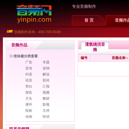
专业音频制作
首 页
音频作
音频制作咨询：400-700-9100
澶氬獟浣音
音频作品
频
按体裁分类查看
编号
音频名称
广告
专题
宣传
促销
叫卖
解说
语音
彩铃
旁白
汇报
报告
视频
片头
教材
课件
影视
投标
主持
动画
悼词
Flash
多媒体
PPT
幻灯片