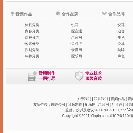
音频作品
合作品牌
合作品牌
·
体裁分类
·
悦耳
·
悦耳
·
内容分类
·
配音通
·
追音
·
语种分类
·
录音网
·
生动
·
效果分类
·
音必得
·
悦耳
·
性别分类
·
录音网
·
响牌
·
年龄分类
·
配乐网
·
声色
音频制作
专业技术
一网打尽
顶级音质
关于我们
|
联系我们
|
音频作品
|
音
友情链接：
翻译公司
|
音频制作
|
配乐网
|
录音网
|
配音通
|
音效
监督、投诉及建议: 400-700-9100, abc
y
Copyright ©2021 Yinpin.com
京ICP备1104